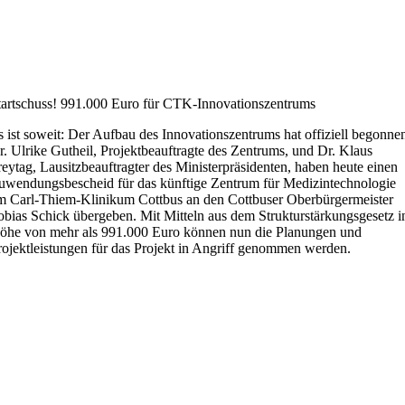
tartschuss! 991.000 Euro für CTK-Innovationszentrums
s ist soweit: Der Aufbau des Innovationszentrums hat offiziell begonne
r. Ulrike Gutheil, Projektbeauftragte des Zentrums, und Dr. Klaus
reytag, Lausitzbeauftragter des Ministerpräsidenten, haben heute einen
uwendungsbescheid für das künftige Zentrum für Medizintechnologie
m Carl-Thiem-Klinikum Cottbus an den Cottbuser Oberbürgermeister
obias Schick übergeben. Mit Mitteln aus dem Strukturstärkungsgesetz i
öhe von mehr als 991.000 Euro können nun die Planungen und
rojektleistungen für das Projekt in Angriff genommen werden.