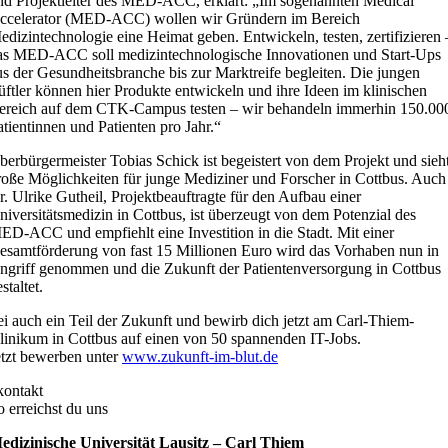
nd Projektleiter des MED-ACC, erklärt: „Im sogenannten Medical
ccelerator (MED-ACC) wollen wir Gründern im Bereich
edizintechnologie eine Heimat geben. Entwickeln, testen, zertifizieren 
as MED-ACC soll medizintechnologische Innovationen und Start-Ups
us der Gesundheitsbranche bis zur Marktreife begleiten. Die jungen
üftler können hier Produkte entwickeln und ihre Ideen im klinischen
ereich auf dem CTK-Campus testen – wir behandeln immerhin 150.00
atientinnen und Patienten pro Jahr.“
berbürgermeister Tobias Schick ist begeistert von dem Projekt und sieh
roße Möglichkeiten für junge Mediziner und Forscher in Cottbus. Auch
r. Ulrike Gutheil, Projektbeauftragte für den Aufbau einer
niversitätsmedizin in Cottbus, ist überzeugt von dem Potenzial des
ED-ACC und empfiehlt eine Investition in die Stadt. Mit einer
esamtförderung von fast 15 Millionen Euro wird das Vorhaben nun in
ngriff genommen und die Zukunft der Patientenversorgung in Cottbus
staltet.
ei auch ein Teil der Zukunft und bewirb dich jetzt am Carl-Thiem-
linikum in Cottbus auf einen von 50 spannenden IT-Jobs.
etzt bewerben unter
www.zukunft-im-blut.de
kontakt
o erreichst du uns
edizinische Universität Lausitz – Carl Thiem