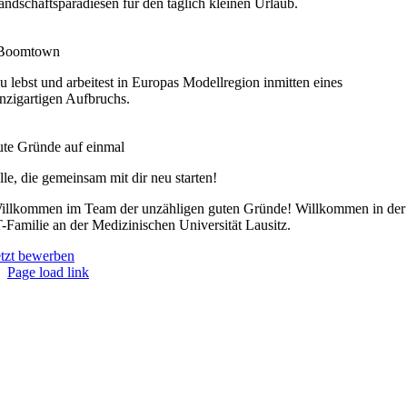
andschaftsparadiesen für den täglich kleinen Urlaub.
 Boomtown
u lebst und arbeitest in Europas Modellregion inmitten eines
inzigartigen Aufbruchs.
ute Gründe auf einmal
lle, die gemeinsam mit dir neu starten!
illkommen im Team der unzähligen guten Gründe! Willkommen in der
T-Familie an der Medizinischen Universität Lausitz.
etzt bewerben
Page load link