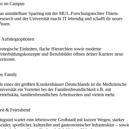
en im Campus
as unmittelbare Sparring mit der MUL-Forschungstochter Thiem-
esearch und der Universität macht IT lebendig und schafft dir neues
issen.
e Aufstiegsoptionen
trategische Einheiten, flache Hierarchien sowie moderne
eiterbildungskonzepte und Berufsbilder öffnen deiner Karriere neue
orizonte.
y Family
ls eines der größten Krankenhäuser Deutschlands ist die Medizinische
niversität ein Vorreiter bei der Familienfreundlichkeit z.B. mit
etriebskita, familienfreundlichen Arbeitszeiten und vielem mehr.
zeit & Feierabend
ingsum wartet eine lebenswerte Großstadt mit kurzen Wegen, starker
ozialer, sportlicher, kultureller und gastronomischer Infrastruktur – sowi