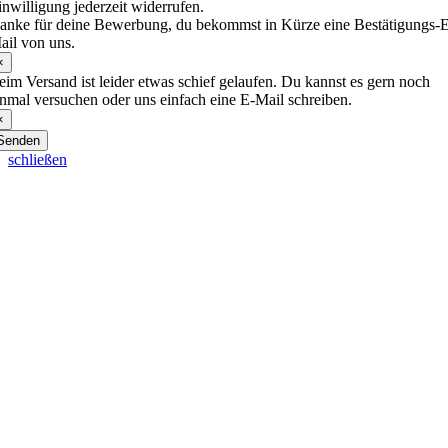
inwilligung jederzeit widerrufen.
anke für deine Bewerbung, du bekommst in Kürze eine Bestätigungs-
ail von uns.
×
eim Versand ist leider etwas schief gelaufen. Du kannst es gern noch
inmal versuchen oder uns einfach eine E-Mail schreiben.
×
Senden
schließen