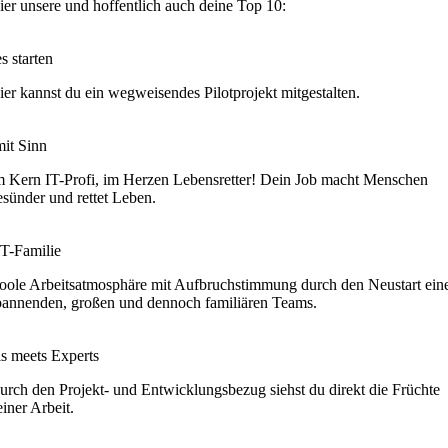
ier unsere und hoffentlich auch deine Top 10:
s starten
ier kannst du ein wegweisendes Pilotprojekt mitgestalten.
mit Sinn
m Kern IT-Profi, im Herzen Lebensretter! Dein Job macht Menschen
esünder und rettet Leben.
IT-Familie
oole Arbeitsatmosphäre mit Aufbruchstimmung durch den Neustart ein
pannenden, großen und dennoch familiären Teams.
is meets Experts
urch den Projekt- und Entwicklungsbezug siehst du direkt die Früchte
einer Arbeit.