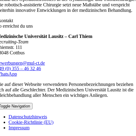
ie robotisch-assistierte Chirurgie setzt neue Maßstäbe und verspricht
eiterhin innovative Entwicklungen in der medizinischen Behandlung.
kontakt
o erreichst du uns
edizinische Universität Lausitz – Carl Thiem
ecruiting-Team
hiemstr. 111
3048 Cottbus
ewerbungen@mul-ct.de
49 (0) 355 – 46 32 46
hatsApp
ie auf dieser Webseite verwendeten Personenbezeichnungen beziehen
ich auf alle Geschlechter. Der Medizinischen Universität Lausitz ist die
leichbehandlung aller Menschen ein wichtiges Anliegen.
Toggle Navigation
Datenschutzhinweis
Cookie-Richtlinie (EU)
Impressum