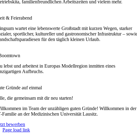
etriebskita, familienfreundlichen Arbeitszeiten und vielem mehr.
zeit & Feierabend
ingsum wartet eine lebenswerte Großstadt mit kurzen Wegen, starker
ozialer, sportlicher, kultureller und gastronomischer Infrastruktur – sowi
andschaftsparadiesen für den täglich kleinen Urlaub.
 Boomtown
u lebst und arbeitest in Europas Modellregion inmitten eines
inzigartigen Aufbruchs.
ute Gründe auf einmal
lle, die gemeinsam mit dir neu starten!
illkommen im Team der unzähligen guten Gründe! Willkommen in der
T-Familie an der Medizinischen Universität Lausitz.
etzt bewerben
Page load link