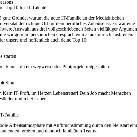
reasons
ie Top 10 für IT-Talente
0 gute Gründe, warum die neue IT-Familie an der Medizinischen
niversität der richtige Ort für dein berufliches Zuhause ist. Es war eine
chwere Auswahl aus drei vollgeschriebenen Seiten vielfältiger Argumen
 die wir gern im persönlichen Gespräch einmal ausführlich ausbreiten.
ier unsere und hoffentlich auch deine Top 10:
s starten
ier kannst du ein wegweisendes Pilotprojekt mitgestalten.
mit Sinn
m Kern IT-Profi, im Herzen Lebensretter! Dein Job macht Menschen
esünder und rettet Leben.
IT-Familie
oole Arbeitsatmosphäre mit Aufbruchstimmung durch den Neustart ein
pannenden, großen und dennoch familiären Teams.