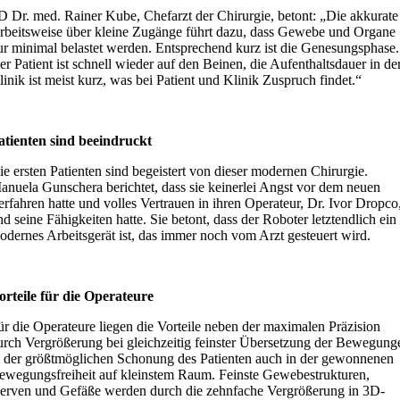
D Dr. med. Rainer Kube, Chefarzt der Chirurgie, betont: „Die akkurate
rbeitsweise über kleine Zugänge führt dazu, dass Gewebe und Organe
ur minimal belastet werden. Entsprechend kurz ist die Genesungsphase.
er Patient ist schnell wieder auf den Beinen, die Aufenthaltsdauer in de
linik ist meist kurz, was bei Patient und Klinik Zuspruch findet.“
atienten sind beeindruckt
ie ersten Patienten sind begeistert von dieser modernen Chirurgie.
anuela Gunschera berichtet, dass sie keinerlei Angst vor dem neuen
erfahren hatte und volles Vertrauen in ihren Operateur, Dr. Ivor Dropco
nd seine Fähigkeiten hatte. Sie betont, dass der Roboter letztendlich ein
odernes Arbeitsgerät ist, das immer noch vom Arzt gesteuert wird.
orteile für die Operateure
ür die Operateure liegen die Vorteile neben der maximalen Präzision
urch Vergrößerung bei gleichzeitig feinster Übersetzung der Bewegung
n der größtmöglichen Schonung des Patienten auch in der gewonnenen
ewegungsfreiheit auf kleinstem Raum. Feinste Gewebestrukturen,
erven und Gefäße werden durch die zehnfache Vergrößerung in 3D-