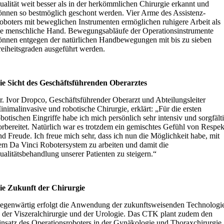
ualität weit besser als in der herkömmlichen Chirurgie erkannt und
önnen so bestmöglich geschont werden. Vier Arme des Assistenz-
oboters mit beweglichen Instrumenten ermöglichen ruhigere Arbeit als
ie menschliche Hand. Bewegungsabläufe der Operationsinstrumente
önnen entgegen der natürlichen Handbewegungen mit bis zu sieben
reiheitsgraden ausgeführt werden.
ie Sicht des Geschäftsführenden Oberarztes
r. Ivor Dropco, Geschäftsführender Oberarzt und Abteilungsleiter
inimalinvasive und robotische Chirurgie, erklärt: „Für die ersten
obotischen Eingriffe habe ich mich persönlich sehr intensiv und sorgfält
orbereitet. Natürlich war es trotzdem ein gemischtes Gefühl von Respek
nd Freude. Ich freue mich sehr, dass ich nun die Möglichkeit habe, mit
em Da Vinci Robotersystem zu arbeiten und damit die
ualitätsbehandlung unserer Patienten zu steigern.“
ie Zukunft der Chirurgie
egenwärtig erfolgt die Anwendung der zukunftsweisenden Technologi
n der Viszeralchirurgie und der Urologie. Das CTK plant zudem den
insatz des Operationsroboters in der Gynäkologie und Thoraxchirurgie.