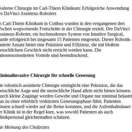
oderne Chirurgie im Carl-Thiem Klinikum: Erfolgreiche Anwendung
es DaVinci Assistenz-Roboters
m Carl-Thiem Klinikum in Cottbus wurden in den vergangenen drei
ochen wegweisende Fortschritte in der Chirurgie erzielt. Der DaVinci
ssistenz-Roboter, ein hochmodernes System von Intuitive Surgical,
urde erfolgreich bei insgesamt 15 Patienten eingesetzt. Dieser Robotik-
asierte Ansatz bietet eine Präzision und Effizienz, die mit bloßem
enschlichem Geschick nicht erreicht werden kann. Die
atientenorientierten Vorteile sind beeindruckend.
inimalinvasive Chirurgie für schnelle Genesung
ie robotisch-assistierte Chirurgie ermöglicht eine Präzision, die das
enschliche Auge und die menschliche Hand allein nicht bieten können.
urch kleine Zugänge werden Gewebe und Organe nur minimal belastet
as zu einer erheblich verkürzten Genesungsphase führt. Patienten
önnen schnell wieder auf die Beine kommen, und die Aufenthaltsdauer 
er Klinik ist in der Regel kurz, was sowohl Patienten als auch
linikpersonal gleichermaßen schätzen.
ie Meinung des Chefarztes