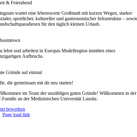
zeit & Feierabend
ingsum wartet eine lebenswerte Großstadt mit kurzen Wegen, starker
ozialer, sportlicher, kultureller und gastronomischer Infrastruktur – sowi
andschaftsparadiesen für den täglich kleinen Urlaub.
 Boomtown
u lebst und arbeitest in Europas Modellregion inmitten eines
inzigartigen Aufbruchs.
ute Gründe auf einmal
lle, die gemeinsam mit dir neu starten!
illkommen im Team der unzähligen guten Gründe! Willkommen in der
T-Familie an der Medizinischen Universität Lausitz.
etzt bewerben
Page load link