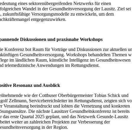
edeutung eines sektorenübergreifenden Netzwerks für einen
rfolgreichen Wandel in der Gesundheitsversorgung der Lausitz. Ziel sei
s, zukunftsfähige Versorgungsmodelle zu entwickeln, um dem
achkräftemangel entgegenzuwirken.
pannende Diskussionen und praxisnahe Workshops
ie Konferenz bot Raum für Vorträge und Diskussionen zur aktuellen u
ukünftigen Gesundheitsversorgung. Workshops behandelten Themen w
flege im ländlichen Raum, künstliche Intelligenz im Gesundheitswesen
nd telemedizinische Anwendungen im Rettungsdienst.
ositive Resonanz und Ausblick
eilnehmende wie der Cottbuser Oberbürgermeister Tobias Schick und
ngolf Zellmann, Servicebereichsleiter im Rettungsdienst, zeigten sich v
er Veranstaltung beeindruckt und lobten die Vernetzung und konkreten
ösungsansätze. Die nächste Lausitzer Gesundheitskonferenz ist bereits
ür das erste Quartal 2025 geplant, und das Netzwerk Gesunde-Lausitz
rbeitet weiter an zahlreichen Projekten zur Verbesserung der
esundheitsversorgung in der Region.