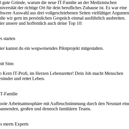
0 gute Gründe, warum die neue IT-Familie an der Medizinischen
niversität der richtige Ort für dein berufliches Zuhause ist. Es war eine
chwere Auswahl aus drei vollgeschriebenen Seiten vielfältiger Argumen
 die wir gern im persönlichen Gespräch einmal ausführlich ausbreiten.
ier unsere und hoffentlich auch deine Top 10:
s starten
ier kannst du ein wegweisendes Pilotprojekt mitgestalten.
mit Sinn
m Kern IT-Profi, im Herzen Lebensretter! Dein Job macht Menschen
esünder und rettet Leben.
IT-Familie
oole Arbeitsatmosphäre mit Aufbruchstimmung durch den Neustart ein
pannenden, großen und dennoch familiären Teams.
is meets Experts