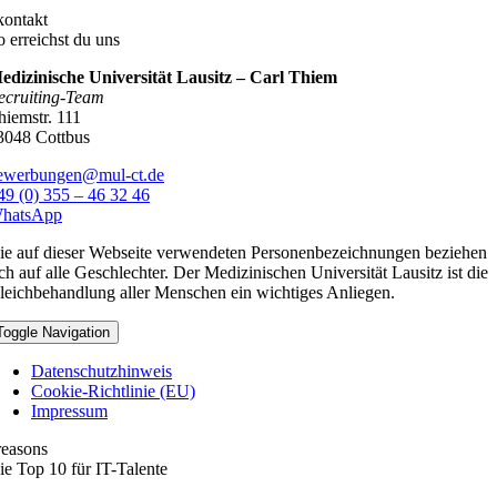
kontakt
o erreichst du uns
edizinische Universität Lausitz – Carl Thiem
ecruiting-Team
hiemstr. 111
3048 Cottbus
ewerbungen@mul-ct.de
49 (0) 355 – 46 32 46
hatsApp
ie auf dieser Webseite verwendeten Personenbezeichnungen beziehen
ich auf alle Geschlechter. Der Medizinischen Universität Lausitz ist die
leichbehandlung aller Menschen ein wichtiges Anliegen.
Toggle Navigation
Datenschutzhinweis
Cookie-Richtlinie (EU)
Impressum
reasons
ie Top 10 für IT-Talente