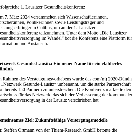
rfolgreiche 1. Lausitzer Gesundheitskonferenz
m 7. März 2024 versammelten sich Wissenschaftler:innen,
orscher:innen, Politiker:innen sowie Leistungsträger und
eistungserbringer in Cottbus, um an der 1. Lausitzer
esundheitskonferenz teilzunehmen. Unter dem Motto „Die Lausitzer
esundheitsversorgung im Wandel“ bot die Konferenz eine Plattform für
nformation und Austausch.
etzwerk Gesunde-Lausitz: Ein neuer Name für ein etabliertes
ündnis
m Rahmen des Verstetigungsvorhabens wurde das com(m) 2020-Bündn
n „Netzwerk Gesunde-Lausitz“ umbenannt, um die starke Partnerschaft
on bereits 150 Partnern zu unterstreichen. Die Konferenz markierte den
tartschuss für das Netzwerk, das sich der Verbesserung der kommunale
esundheitsversorgung in der Lausitz verschrieben hat.
emeinsames Ziel: Zukunftsfähige Versorgungsmodelle
r. Steffen Ortmann von der Thiem-Research GmbH betonte die